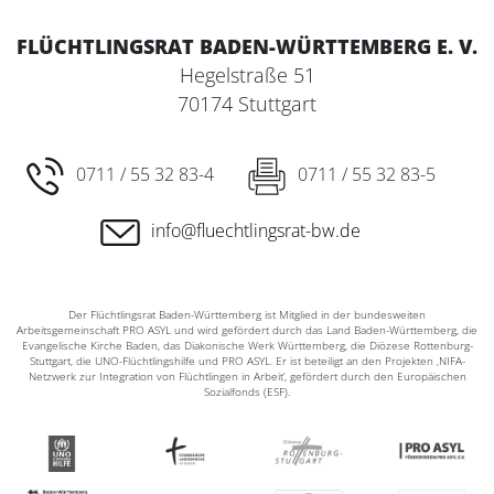
FLÜCHTLINGSRAT BADEN-WÜRTTEMBERG E. V.
Hegelstraße 51
70174 Stuttgart
0711 / 55 32 83-4
0711 / 55 32 83-5
info@fluechtlingsrat-bw.de
Der Flüchtlingsrat Baden-Württemberg ist Mitglied in der bundesweiten
Arbeitsgemeinschaft PRO ASYL und wird gefördert durch das Land Baden-Württemberg, die
Evangelische Kirche Baden, das Diakonische Werk Württemberg, die Diözese Rottenburg-
Stuttgart, die UNO-Flüchtlingshilfe und PRO ASYL. Er ist beteiligt an den Projekten ‚NIFA-
Netzwerk zur Integration von Flüchtlingen in Arbeit‘, gefördert durch den Europäischen
Sozialfonds (ESF).