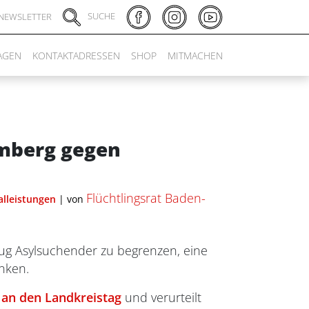
SUCHE
NEWSLETTER
AGEN
KONTAKTADRESSEN
SHOP
MITMACHEN
emberg gegen
Flüchtlingsrat Baden-
alleistungen
|
von
ug Asylsuchender zu begrenzen, eine
enken.
 an den Landkreistag
und verurteilt