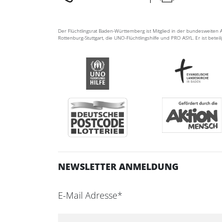
Der Flüchtlingsrat Baden-Württemberg ist Mitglied in der bundesweite
Rottenburg-Stuttgart, die UNO-Flüchtlingshilfe und PRO ASYL. Er ist betei
NEWSLETTER ANMELDUNG
E-Mail Adresse*