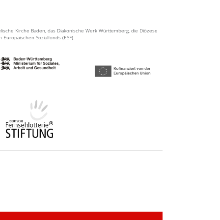
elische Kirche Baden, das Diakonische Werk Württemberg, die Diözese
en Europäischen Sozialfonds (ESF).