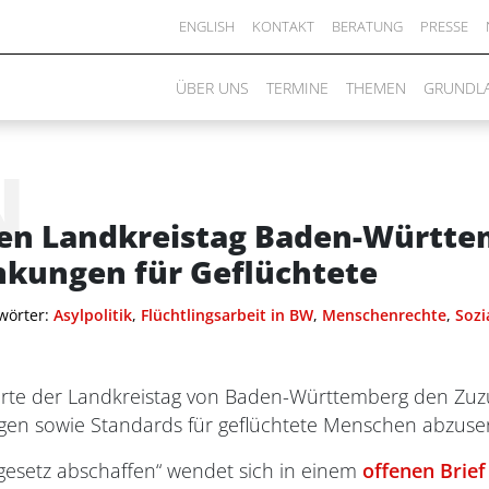
ENGLISH
KONTAKT
BERATUNG
PRESSE
ÜBER UNS
TERMINE
THEMEN
GRUNDL
N
 den Landkreistag Baden-Württ
kungen für Geflüchtete
wörter:
Asylpolitik
,
Flüchtlingsarbeit in BW
,
Menschenrechte
,
Sozi
derte der Landkreistag von Baden-Württemberg den Zuz
ungen sowie Standards für geflüchtete Menschen abzus
esetz abschaffen“ wendet sich in einem
offenen Brief