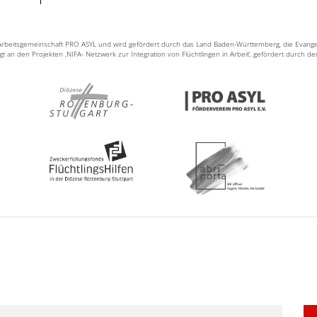
n Arbeitsgemeinschaft PRO ASYL und wird gefördert durch das Land Baden-Württemberg, die Evang
ligt an den Projekten ‚NIFA- Netzwerk zur Integration von Flüchtlingen in Arbeit‘, gefördert durch d