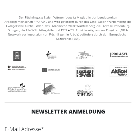
Der Flüchtlingsrat Baden-Württemberg ist Mitglied in der bundesweiten
Arbeitsgemeinschaft PRO ASYL und wird gefördert durch das Land Baden-Württemberg, die
Evangelische Kirche Baden, das Diakonische Werk Württemberg, die Diözese Rottenburg-
Stuttgart, die UNO-Flüchtlingshilfe und PRO ASYL. Er ist beteiligt an den Projekten ‚NIFA-
Netzwerk zur Integration von Flüchtlingen in Arbeit‘, gefördert durch den Europäischen
Sozialfonds (ESF).
NEWSLETTER ANMELDUNG
E-Mail Adresse*