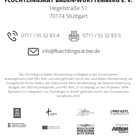
FLÜCHTLINGSRAT BADEN-WÜRTTEMBERG E. V.
Hegelstraße 51
70174 Stuttgart
0711 / 55 32 83-4
0711 / 55 32 83-5
info@fluechtlingsrat-bw.de
Der Flüchtlingsrat Baden-Württemberg ist Mitglied in der bundesweiten
Arbeitsgemeinschaft PRO ASYL und wird gefördert durch das Land Baden-Württemberg, die
Evangelische Kirche Baden, das Diakonische Werk Württemberg, die Diözese Rottenburg-
Stuttgart, die UNO-Flüchtlingshilfe und PRO ASYL. Er ist beteiligt an den Projekten ‚NIFA-
Netzwerk zur Integration von Flüchtlingen in Arbeit‘, gefördert durch den Europäischen
Sozialfonds (ESF).