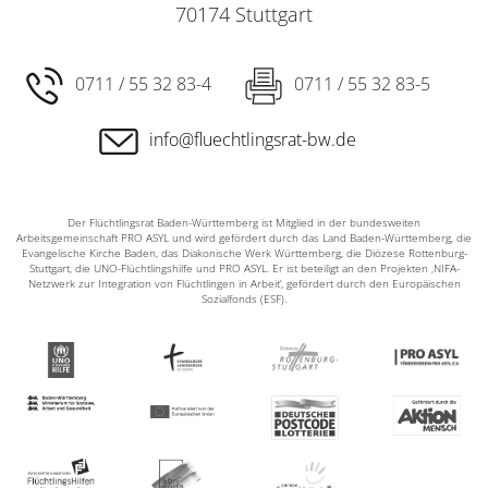
70174 Stuttgart
0711 / 55 32 83-4
0711 / 55 32 83-5
info@fluechtlingsrat-bw.de
Der Flüchtlingsrat Baden-Württemberg ist Mitglied in der bundesweiten
Arbeitsgemeinschaft PRO ASYL und wird gefördert durch das Land Baden-Württemberg, die
Evangelische Kirche Baden, das Diakonische Werk Württemberg, die Diözese Rottenburg-
Stuttgart, die UNO-Flüchtlingshilfe und PRO ASYL. Er ist beteiligt an den Projekten ‚NIFA-
Netzwerk zur Integration von Flüchtlingen in Arbeit‘, gefördert durch den Europäischen
Sozialfonds (ESF).