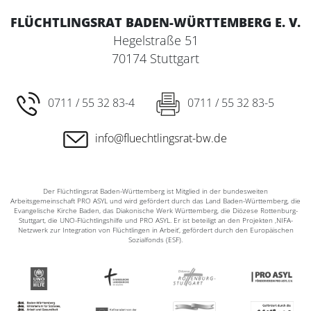
FLÜCHTLINGSRAT BADEN-WÜRTTEMBERG E. V.
Hegelstraße 51
70174 Stuttgart
0711 / 55 32 83-4
0711 / 55 32 83-5
info@fluechtlingsrat-bw.de
Der Flüchtlingsrat Baden-Württemberg ist Mitglied in der bundesweiten
Arbeitsgemeinschaft PRO ASYL und wird gefördert durch das Land Baden-Württemberg, die
Evangelische Kirche Baden, das Diakonische Werk Württemberg, die Diözese Rottenburg-
Stuttgart, die UNO-Flüchtlingshilfe und PRO ASYL. Er ist beteiligt an den Projekten ‚NIFA-
Netzwerk zur Integration von Flüchtlingen in Arbeit‘, gefördert durch den Europäischen
Sozialfonds (ESF).