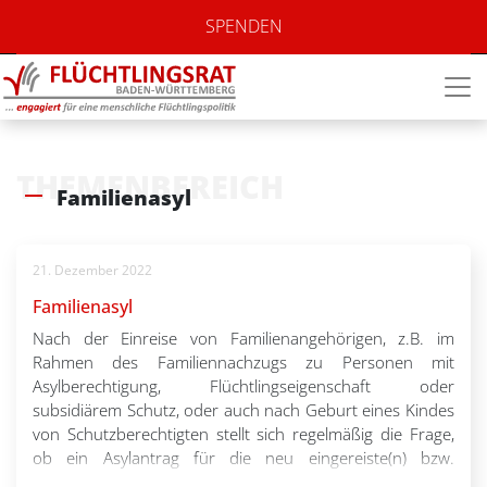
SPENDEN
THEMENBEREICH
Familienasyl
21. Dezember 2022
Familienasyl
Nach der Einreise von Familienangehörigen, z.B. im
Rahmen des Familiennachzugs zu Personen mit
Asylberechtigung, Flüchtlingseigenschaft oder
subsidiärem Schutz, oder auch nach Geburt eines Kindes
von Schutzberechtigten stellt sich regelmäßig die Frage,
ob ein Asylantrag für die neu eingereiste(n) bzw.
neugeborene(n) Person(en) sinnvoll ist. Ein solcher