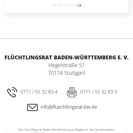
Asylantrag führt unter bestimmten Umständen dazu,
weiter lesen
dass Familienasyl gemäß § 26 […]
FLÜCHTLINGSRAT BADEN-WÜRTTEMBERG E. V.
Hegelstraße 51
70174 Stuttgart
0711 / 55 32 83-4
0711 / 55 32 83-5
info@fluechtlingsrat-bw.de
Der Flüchtlingsrat Baden-Württemberg ist Mitglied in der bundesweiten