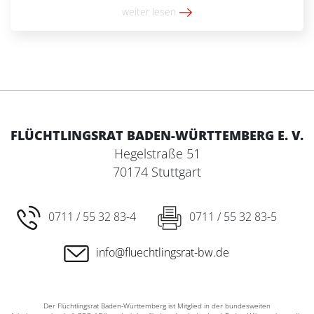
AusbildungsduldungII. Die Aufenthaltserlaubnis nach §
weiter lesen
16g AufenthGIII. Die Aufenthaltserlaubnis nach § 19d
AufenthGIV. Die BeschäftigungsduldungV. […]
FLÜCHTLINGSRAT BADEN-WÜRTTEMBERG E. V.
Hegelstraße 51
70174 Stuttgart
0711 / 55 32 83-4
0711 / 55 32 83-5
info@fluechtlingsrat-bw.de
Der Flüchtlingsrat Baden-Württemberg ist Mitglied in der bundesweiten