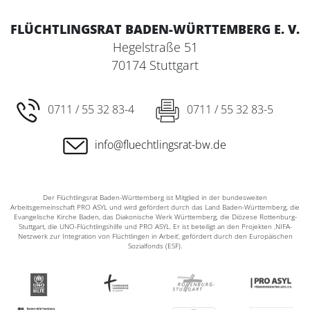
FLÜCHTLINGSRAT BADEN-WÜRTTEMBERG E. V.
Hegelstraße 51
70174 Stuttgart
0711 / 55 32 83-4
0711 / 55 32 83-5
info@fluechtlingsrat-bw.de
Der Flüchtlingsrat Baden-Württemberg ist Mitglied in der bundesweiten
Arbeitsgemeinschaft PRO ASYL und wird gefördert durch das Land Baden-Württemberg, die
Evangelische Kirche Baden, das Diakonische Werk Württemberg, die Diözese Rottenburg-
Stuttgart, die UNO-Flüchtlingshilfe und PRO ASYL. Er ist beteiligt an den Projekten ‚NIFA-
Netzwerk zur Integration von Flüchtlingen in Arbeit‘, gefördert durch den Europäischen
Sozialfonds (ESF).