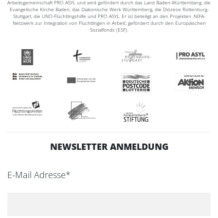
Arbeitsgemeinschaft PRO ASYL und wird gefördert durch das Land Baden-Württemberg, die
Evangelische Kirche Baden, das Diakonische Werk Württemberg, die Diözese Rottenburg-
Stuttgart, die UNO-Flüchtlingshilfe und PRO ASYL. Er ist beteiligt an den Projekten ‚NIFA-
Netzwerk zur Integration von Flüchtlingen in Arbeit‘, gefördert durch den Europäischen
Sozialfonds (ESF).
NEWSLETTER ANMELDUNG
E-Mail Adresse*