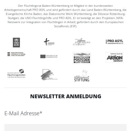
Der Flüchtlingsrat Baden-Württemberg ist Mitglied in der bundesweiten
Arbeitsgemeinschaft PRO ASYL und wird gefördert durch das Land Baden-Württemberg, die
Evangelische Kirche Baden, das Diakonische Werk Württemberg, die Diözese Rottenburg-
Stuttgart, die UNO-Flüchtlingshilfe und PRO ASYL. Er ist beteiligt an den Projekten ‚NIFA-
Netzwerk zur Integration von Flüchtlingen in Arbeit‘, gefördert durch den Europäischen
Sozialfonds (ESF).
NEWSLETTER ANMELDUNG
E-Mail Adresse*