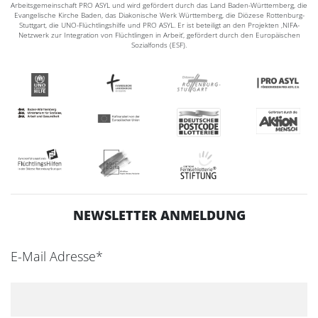
Arbeitsgemeinschaft PRO ASYL und wird gefördert durch das Land Baden-Württemberg, die
Evangelische Kirche Baden, das Diakonische Werk Württemberg, die Diözese Rottenburg-
Stuttgart, die UNO-Flüchtlingshilfe und PRO ASYL. Er ist beteiligt an den Projekten ‚NIFA-
Netzwerk zur Integration von Flüchtlingen in Arbeit‘, gefördert durch den Europäischen
Sozialfonds (ESF).
NEWSLETTER ANMELDUNG
E-Mail Adresse*