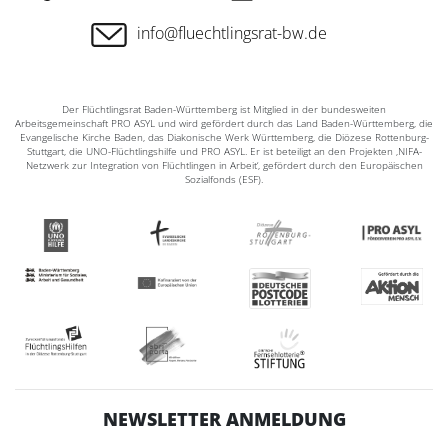
info@fluechtlingsrat-bw.de
Der Flüchtlingsrat Baden-Württemberg ist Mitglied in der bundesweiten
Arbeitsgemeinschaft PRO ASYL und wird gefördert durch das Land Baden-Württemberg, die
Evangelische Kirche Baden, das Diakonische Werk Württemberg, die Diözese Rottenburg-
Stuttgart, die UNO-Flüchtlingshilfe und PRO ASYL. Er ist beteiligt an den Projekten ‚NIFA-
Netzwerk zur Integration von Flüchtlingen in Arbeit‘, gefördert durch den Europäischen
Sozialfonds (ESF).
NEWSLETTER ANMELDUNG