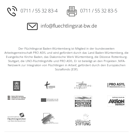
0711 / 55 32 83-4
0711 / 55 32 83-5
info@fluechtlingsrat-bw.de
Der Flüchtlingsrat Baden-Württemberg ist Mitglied in der bundesweiten
Arbeitsgemeinschaft PRO ASYL und wird gefördert durch das Land Baden-Württemberg, die
Evangelische Kirche Baden, das Diakonische Werk Württemberg, die Diözese Rottenburg-
Stuttgart, die UNO-Flüchtlingshilfe und PRO ASYL. Er ist beteiligt an den Projekten ‚NIFA-
Netzwerk zur Integration von Flüchtlingen in Arbeit‘, gefördert durch den Europäischen
Sozialfonds (ESF).