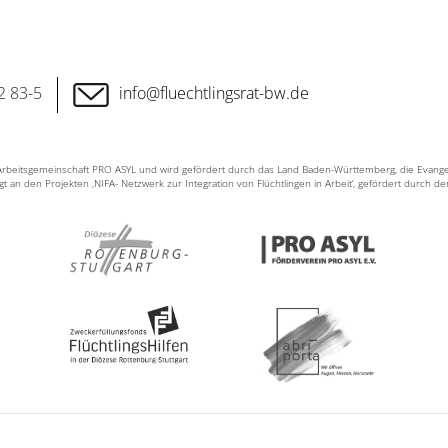
2 83-5
info@fluechtlingsrat-bw.de
n Arbeitsgemeinschaft PRO ASYL und wird gefördert durch das Land Baden-Württemberg, die Evang
ligt an den Projekten ‚NIFA- Netzwerk zur Integration von Flüchtlingen in Arbeit‘, gefördert durch d