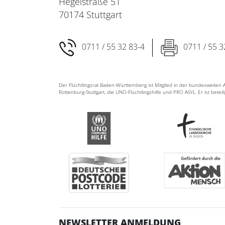
Hegelstraße 51
70174 Stuttgart
0711 / 55 32 83-4
0711 / 55 3
Der Flüchtlingsrat Baden-Württemberg ist Mitglied in der bundesweite
Rottenburg-Stuttgart, die UNO-Flüchtlingshilfe und PRO ASYL. Er ist betei
NEWSLETTER ANMELDUNG