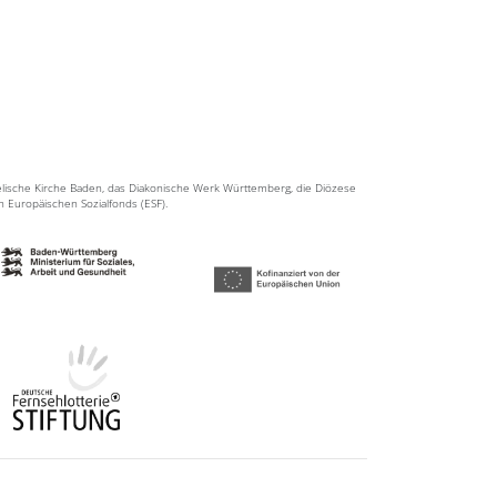
elische Kirche Baden, das Diakonische Werk Württemberg, die Diözese
en Europäischen Sozialfonds (ESF).