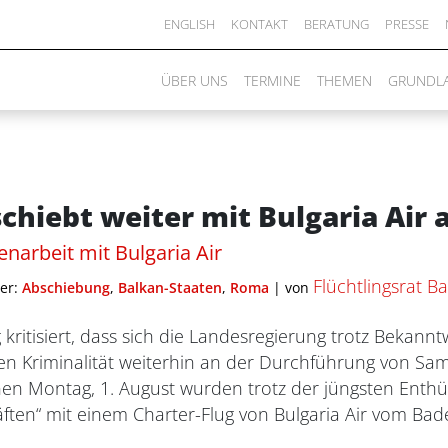
ENGLISH
KONTAKT
BERATUNG
PRESSE
ÜBER UNS
TERMINE
THEMEN
GRUNDL
chiebt weiter mit Bulgaria Air 
narbeit mit Bulgaria Air
Flüchtlingsrat 
er:
Abschiebung
,
Balkan-Staaten
,
Roma
|
von
kritisiert, dass sich die Landesregierung trotz Beka
rten Kriminalität weiterhin an der Durchführung von S
enen Montag, 1. August wurden trotz der jüngsten Enth
räften“ mit einem Charter-Flug von Bulgaria Air vom 