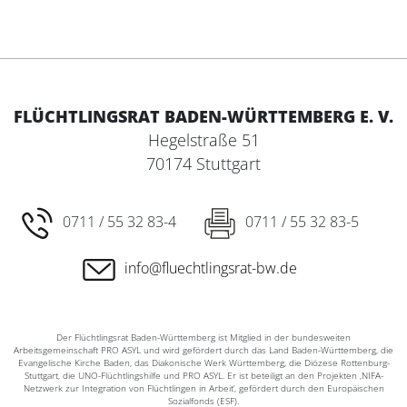
FLÜCHTLINGSRAT BADEN-WÜRTTEMBERG E. V.
Hegelstraße 51
70174 Stuttgart
0711 / 55 32 83-4
0711 / 55 32 83-5
info@fluechtlingsrat-bw.de
Der Flüchtlingsrat Baden-Württemberg ist Mitglied in der bundesweiten
Arbeitsgemeinschaft PRO ASYL und wird gefördert durch das Land Baden-Württemberg, die
Evangelische Kirche Baden, das Diakonische Werk Württemberg, die Diözese Rottenburg-
Stuttgart, die UNO-Flüchtlingshilfe und PRO ASYL. Er ist beteiligt an den Projekten ‚NIFA-
Netzwerk zur Integration von Flüchtlingen in Arbeit‘, gefördert durch den Europäischen
Sozialfonds (ESF).