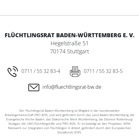
FLÜCHTLINGSRAT BADEN-WÜRTTEMBERG E. V.
Hegelstraße 51
70174 Stuttgart
0711 / 55 32 83-4
0711 / 55 32 83-5
info@fluechtlingsrat-bw.de
Der Flüchtlingsrat Baden-Württemberg ist Mitglied in der bundesweiten
Arbeitsgemeinschaft PRO ASYL und wird gefördert durch das Land Baden-Württemberg, die
Evangelische Kirche Baden, das Diakonische Werk Württemberg, die Diözese Rottenburg-
Stuttgart, die UNO-Flüchtlingshilfe und PRO ASYL. Er ist beteiligt an den Projekten ‚NIFA-
Netzwerk zur Integration von Flüchtlingen in Arbeit‘, gefördert durch den Europäischen
Sozialfonds (ESF).