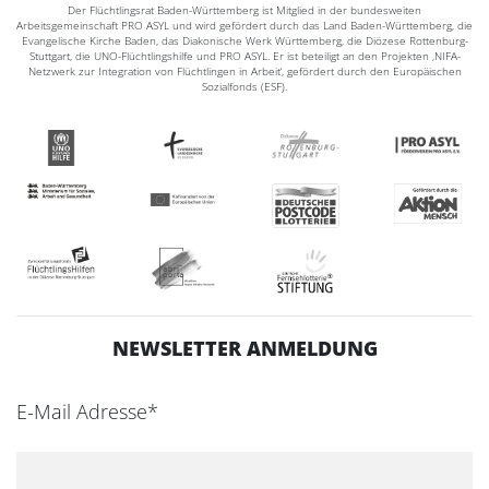
Der Flüchtlingsrat Baden-Württemberg ist Mitglied in der bundesweiten
Arbeitsgemeinschaft PRO ASYL und wird gefördert durch das Land Baden-Württemberg, die
Evangelische Kirche Baden, das Diakonische Werk Württemberg, die Diözese Rottenburg-
Stuttgart, die UNO-Flüchtlingshilfe und PRO ASYL. Er ist beteiligt an den Projekten ‚NIFA-
Netzwerk zur Integration von Flüchtlingen in Arbeit‘, gefördert durch den Europäischen
Sozialfonds (ESF).
NEWSLETTER ANMELDUNG
E-Mail Adresse*