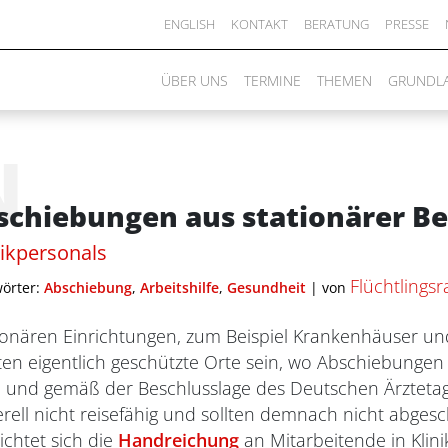
ENGLISH
KONTAKT
BERATUNG
PRESSE
ÜBER UNS
TERMINE
THEMEN
GRUNDL
N
schiebungen aus stationärer B
nikpersonals
Flüchtlings
örter:
Abschiebung
,
Arbeitshilfe
,
Gesundheit
|
von
onären Einrichtungen, zum Beispiel Krankenhäuser und
n eigentlich geschützte Orte sein, wo Abschiebungen 
und gemäß der Beschlusslage des Deutschen Ärztetage
ell nicht reisefähig und sollten demnach nicht abge
ichtet sich die
Handreichung
an Mitarbeitende in Klin