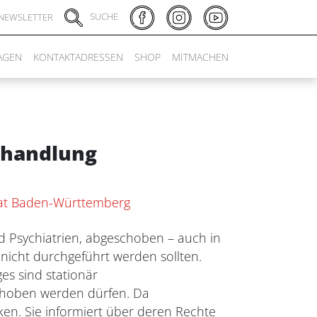
SUCHE
NEWSLETTER
AGEN
KONTAKTADRESSEN
SHOP
MITMACHEN
ehandlung
rat Baden-Württemberg
 Psychiatrien, abgeschoben – auch in
nicht durchgeführt werden sollten.
s sind stationär
schoben werden dürfen. Da
iken. Sie informiert über deren Rechte