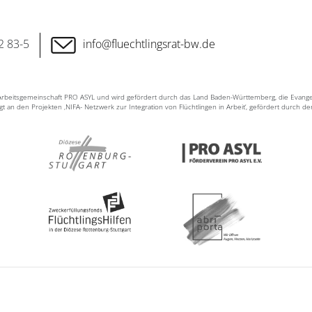
2 83-5
info@fluechtlingsrat-bw.de
n Arbeitsgemeinschaft PRO ASYL und wird gefördert durch das Land Baden-Württemberg, die Evang
ligt an den Projekten ‚NIFA- Netzwerk zur Integration von Flüchtlingen in Arbeit‘, gefördert durch d