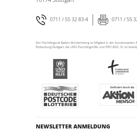
0711 / 55 32 83-4
0711 / 55 3
Der Flüchtlingsrat Baden-Württemberg ist Mitglied in der bundesweite
Rottenburg-Stuttgart, die UNO-Flüchtlingshilfe und PRO ASYL. Er ist betei
NEWSLETTER ANMELDUNG