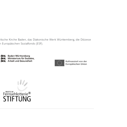
elische Kirche Baden, das Diakonische Werk Württemberg, die Diözese
en Europäischen Sozialfonds (ESF).