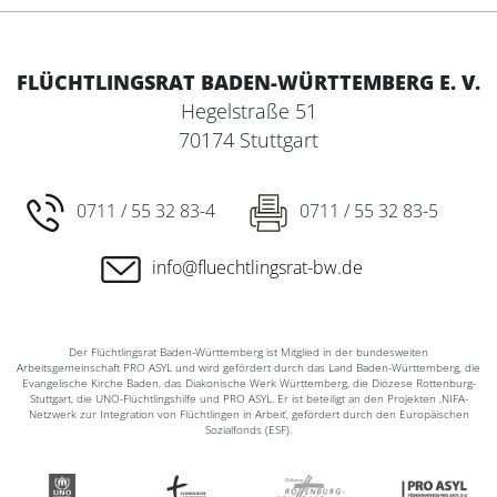
FLÜCHTLINGSRAT BADEN-WÜRTTEMBERG E. V.
Hegelstraße 51
70174 Stuttgart
0711 / 55 32 83-4
0711 / 55 32 83-5
info@fluechtlingsrat-bw.de
Der Flüchtlingsrat Baden-Württemberg ist Mitglied in der bundesweiten
Arbeitsgemeinschaft PRO ASYL und wird gefördert durch das Land Baden-Württemberg, die
Evangelische Kirche Baden, das Diakonische Werk Württemberg, die Diözese Rottenburg-
Stuttgart, die UNO-Flüchtlingshilfe und PRO ASYL. Er ist beteiligt an den Projekten ‚NIFA-
Netzwerk zur Integration von Flüchtlingen in Arbeit‘, gefördert durch den Europäischen
Sozialfonds (ESF).