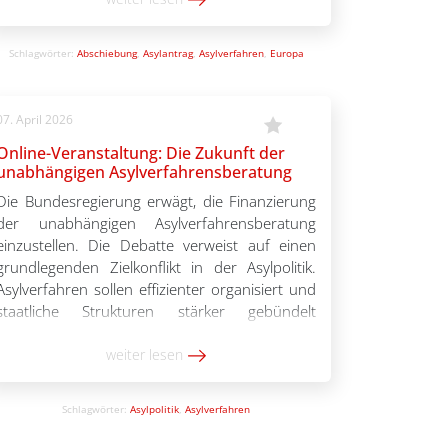
Schnellverfahren zu bearbeiten.
Schnellverfahren bedeuten einen erheblich
Schlagwörter:
Abschiebung
,
Asylantrag
,
Asylverfahren
,
Europa
geringeren Rechtsschutz für die […]
07. April 2026
Online-Veranstaltung: Die Zukunft der
unabhängigen Asylverfahrensberatung
Die Bundesregierung erwägt, die Finanzierung
der unabhängigen Asylverfahrensberatung
einzustellen. Die Debatte verweist auf einen
grundlegenden Zielkonflikt in der Asylpolitik.
Asylverfahren sollen effizienter organisiert und
staatliche Strukturen stärker gebündelt
werden. Zugleich stellt sich die Frage, wie unter
diesen Bedingungen faire und rechtsstaatliche
weiter lesen
Verfahren gewährleistet werden können. Die
unabhängige Asylverfahrensberatung wurde in
Schlagwörter:
Asylpolitik
,
Asylverfahren
den vergangenen Jahren als bundesweites […]