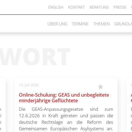
ENGLISH
KONTAKT
BERATUNG
PRESSE
ÜBER UNS
TERMINE
THEMEN
GRUNDL
GWORT
13. Juli 2026
Online-Schulung: GEAS und unbegleitete
minderjährige Geflüchtete
n
Die GEAS-Anpassungsgesetze sind zum
i
12.6.2026 in Kraft getreten und passen die
n
deutsche Rechtslage an die Reform des
n
Gemeinsamen Europäischen Asylsystems an.