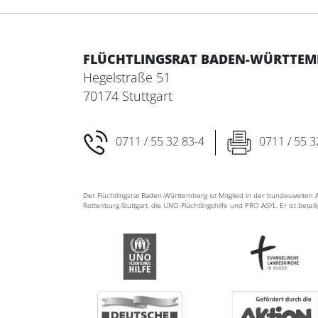
FLÜCHTLINGSRAT BADEN-WÜRTTEMBE
Hegelstraße 51
70174 Stuttgart
0711 / 55 32 83-4
0711 / 55 3
Der Flüchtlingsrat Baden-Württemberg ist Mitglied in der bundesweite
Rottenburg-Stuttgart, die UNO-Flüchtlingshilfe und PRO ASYL. Er ist betei