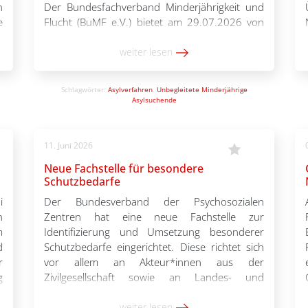
n
Der Bundesfachverband Minderjährigkeit und
e
Flucht (BuMF e.V.) bietet am 29.07.2026 von
r
10.00 – 13.30 Uhr eine Online-Schulung zu
e
diesem Thema an. Was ändert sich damit für
weiter lesen
t
unbegleitete minderjährig Geflüchtete?
.
Referent*innen: Irmela Wiesinger
Schlagwörter:
Asylverfahren
,
Unbegleitete Minderjährige
(Landeskoordination Hessen), […]
Asylsuchende
11. Juni 2026
Neue Fachstelle für besondere
Schutzbedarfe
i
Der Bundesverband der Psychosozialen
n
Zentren hat eine neue Fachstelle zur
m
Identifizierung und Umsetzung besonderer
d
Schutzbedarfe eingerichtet. Diese richtet sich
r
vor allem an Akteur*innen aus der
g
Zivilgesellschaft sowie an Landes- und
e
Bundesbehörden und soll dabei unterstützen
,
Schutzbedarfe frühzeitig zu identifizieren. So
weiter lesen