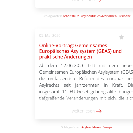
Bildung und Beratung e.V. (IBIS) hat drei neu
Broschüren für Fachkräfte in der Beratun
Schlagwörter:
Arbeitshilfe
,
Asylpolitik
,
Asylverfahren
,
Teilhabe
herausgebracht, die […]
05. Mai 2026
Online-Vortrag: Gemeinsames
Europäisches Asylsystem (GEAS) und
praktische Änderungen
Ab dem 12.06.2026 tritt mit dem neue
Gemeinsamen Europäischen Asylsystem (GEAS
die umfassendste Reform des europäische
Asylrechts seit Jahrzehnten in Kraft. Di
insgesamt 11 EU-Gesetzgebungsakte bringe
tiefgreifende Veränderungen mit sich, die sic
unmittelbar auf die Praxis auswirken. I
Mittelpunkt des Vortrags mit RA.in Claire Deer
weiter lesen
stehen die konkreten praktischen Änderunge
für die tägliche Arbeit sowie […]
Schlagwörter:
Asylverfahren
,
Europa