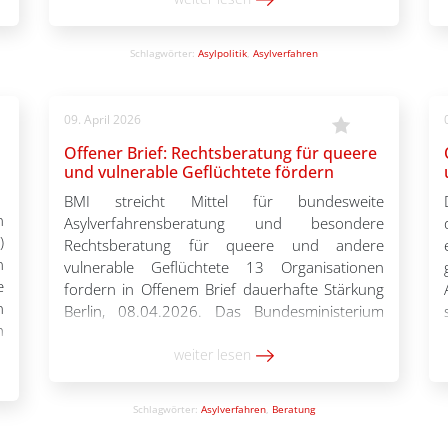
e
wird Vernetzung zwischen unterschiedlichen
g
Akteur*innen angekurbelt, um
Schlagwörter:
Asylpolitik
,
Asylverfahren
Zusammenarbeit und Dialog zu fördern.
Hierfür ist die […]
09. April 2026
Offener Brief: Rechtsberatung für queere
und vulnerable Geflüchtete fördern
BMI streicht Mittel für bundesweite
n
Asylverfahrensberatung und besondere
)
Rechtsberatung für queere und andere
n
vulnerable Geflüchtete 13 Organisationen
e
fordern in Offenem Brief dauerhafte Stärkung
n
Berlin, 08.04.2026. Das Bundesministerium
h
des Inneren (BMI) hat mitgeteilt, dass die Mittel
m
für eine bundesweite Asylverfahrensberatung
weiter lesen
y
und besondere Rechtsberatung für queere
n
und andere vulnerable Geflüchtete vollständig
Schlagwörter:
Asylverfahren
,
Beratung
gestrichen werden sollen. 13 unterzeichnende
Organisationen […]