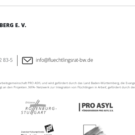
RG E. V.
2 83-5
info@fluechtlingsrat-bw.de
n Arbeitsgemeinschaft PRO ASYL und wird gefördert durch das Land Baden-Württemberg, die Evang
ligt an den Projekten ‚NIFA- Netzwerk zur Integration von Flüchtlingen in Arbeit‘, gefördert durch d