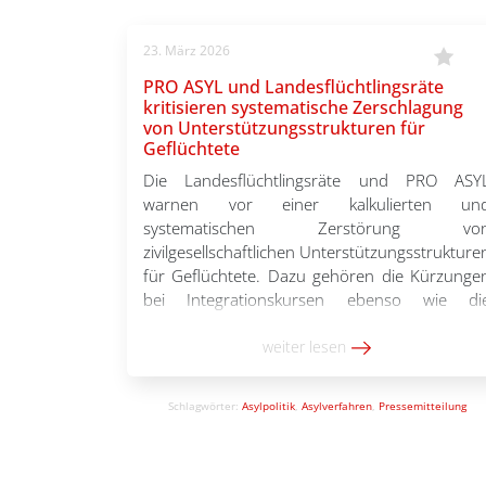
23. März 2026
PRO ASYL und Landesflüchtlingsräte
kritisieren systematische Zerschlagung
von Unterstützungsstrukturen für
Geflüchtete
Die Landesflüchtlingsräte und PRO ASY
warnen vor einer kalkulierten un
systematischen Zerstörung vo
zivilgesellschaftlichen Unterstützungsstrukture
für Geflüchtete. Dazu gehören die Kürzunge
bei Integrationskursen ebenso wie di
vorgesehene Streichung der unabhängige
Asylverfahrensberatung. Der Abba
weiter lesen
unabhängiger Beratungsangebote ist kein
zufällige politische Entscheidung. Er is
Schlagwörter:
Asylpolitik
,
Asylverfahren
,
Pressemitteilung
Ausdruck eines umfassenden Angriffs au
gesellschaftliche Teilhabe und demokratisch
Strukturen – auf nationaler […]