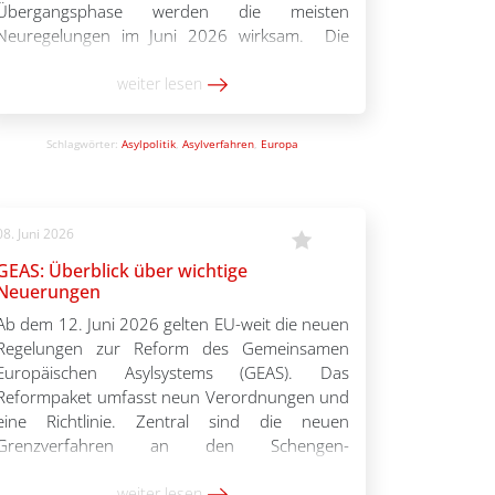
Übergangsphase werden die meisten
Neuregelungen im Juni 2026 wirksam. Die
Basisinformationen sollen einen Einstieg in die
wichtigsten Elemente der GEAS-Reform
weiter lesen
ermöglichen. Sie basieren auf der Online-
Schulungsreihe zur GEAS-Reform, die im ersten
Schlagwörter:
Asylpolitik
,
Asylverfahren
,
Europa
Halbjahr 2026 […]
08. Juni 2026
GEAS: Überblick über wichtige
Neuerungen
Ab dem 12. Juni 2026 gelten EU-weit die neuen
Regelungen zur Reform des Gemeinsamen
Europäischen Asylsystems (GEAS). Das
Reformpaket umfasst neun Verordnungen und
eine Richtlinie. Zentral sind die neuen
Grenzverfahren an den Schengen-
Außengrenzen. Neu ist außerdem die
Möglichkeit, Asylanträge in sehr vielen Fällen im
weiter lesen