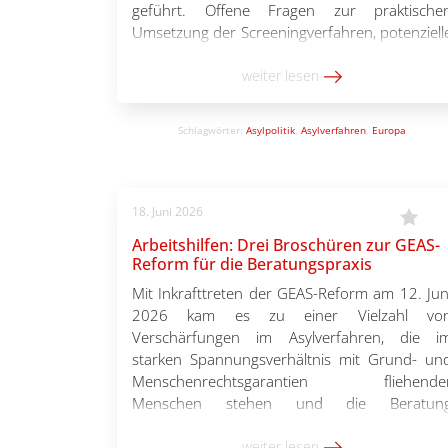
geführt. Offene Fragen zur praktische
Umsetzung der Screeningverfahren, potenziell
Einschränkungen der Bewegungsfreiheit ode
der Ablauf von Überstellungen in ander
weiter lesen
Staaten („Dublin 2.0“) erschweren die Arbei
von Ehren- und Hauptamtlichen bundesweit
Schlagwörter:
Asylpolitik
,
Asylverfahren
,
Europa
Während viele Ungewissheiten […]
18. Juni 2026
Arbeitshilfen: Drei Broschüren zur GEAS-
Reform für die Beratungspraxis
Mit Inkrafttreten der GEAS-Reform am 12. Jun
2026 kam es zu einer Vielzahl vo
Verschärfungen im Asylverfahren, die i
starken Spannungsverhältnis mit Grund- un
Menschenrechtsgarantien fliehende
Menschen stehen und die Beratun
grundlegend verändern. Die Interkulturell
Arbeitsstelle für Forschung, Dokumentation
weiter lesen