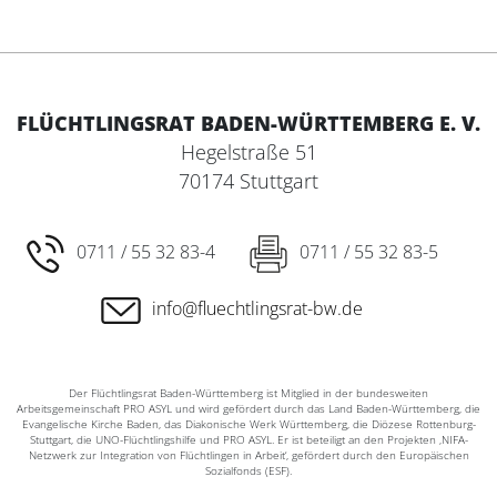
FLÜCHTLINGSRAT BADEN-WÜRTTEMBERG E. V.
Hegelstraße 51
70174 Stuttgart
0711 / 55 32 83-4
0711 / 55 32 83-5
info@fluechtlingsrat-bw.de
Der Flüchtlingsrat Baden-Württemberg ist Mitglied in der bundesweiten
Arbeitsgemeinschaft PRO ASYL und wird gefördert durch das Land Baden-Württemberg, die
Evangelische Kirche Baden, das Diakonische Werk Württemberg, die Diözese Rottenburg-
Stuttgart, die UNO-Flüchtlingshilfe und PRO ASYL. Er ist beteiligt an den Projekten ‚NIFA-
Netzwerk zur Integration von Flüchtlingen in Arbeit‘, gefördert durch den Europäischen
Sozialfonds (ESF).