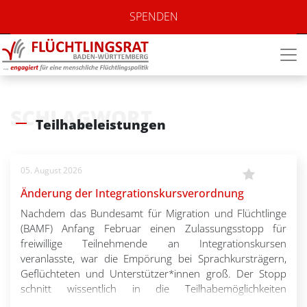
SPENDEN
SCHLAGWORT
Teilhabeleistungen
05. August 2026
Änderung der Integrationskursverordnung
Nachdem das Bundesamt für Migration und Flüchtlinge
(BAMF) Anfang Februar einen Zulassungsstopp für
freiwillige Teilnehmende an Integrationskursen
veranlasste, war die Empörung bei Sprachkursträgern,
Geflüchteten und Unterstützer*innen groß. Der Stopp
schnitt wissentlich in die Teilhabemöglichkeiten
geflüchteter Menschen ein und führte zu Streichungen