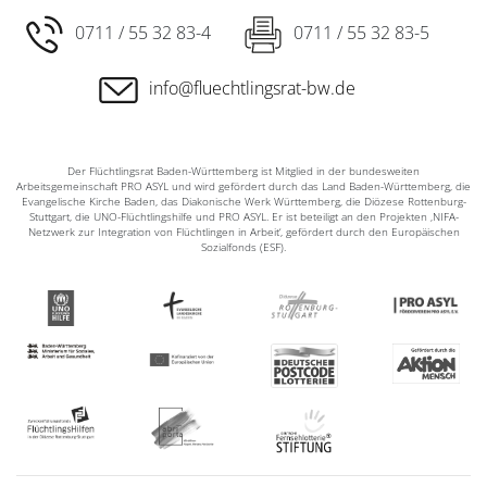
0711 / 55 32 83-4
0711 / 55 32 83-5
info@fluechtlingsrat-bw.de
Der Flüchtlingsrat Baden-Württemberg ist Mitglied in der bundesweiten
Arbeitsgemeinschaft PRO ASYL und wird gefördert durch das Land Baden-Württemberg, die
Evangelische Kirche Baden, das Diakonische Werk Württemberg, die Diözese Rottenburg-
Stuttgart, die UNO-Flüchtlingshilfe und PRO ASYL. Er ist beteiligt an den Projekten ‚NIFA-
Netzwerk zur Integration von Flüchtlingen in Arbeit‘, gefördert durch den Europäischen
Sozialfonds (ESF).