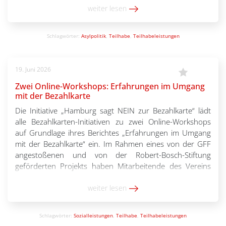
und Finanzierungsproblemen auf Seiten der Träger. In
weiter lesen
Reaktion auf den Protest lockerte die Koalition […]
Schlagwörter:
Asylpolitik
,
Teilhabe
,
Teilhabeleistungen
19. Juni 2026
Zwei Online-Workshops: Erfahrungen im Umgang
mit der Bezahlkarte
Die Initiative „Hamburg sagt NEIN zur Bezahlkarte“ lädt
alle Bezahlkarten-Initiativen zu zwei Online-Workshops
auf Grundlage ihres Berichtes „Erfahrungen im Umgang
mit der Bezahlkarte“ ein. Im Rahmen eines von der GFF
angestoßenen und von der Robert-Bosch-Stiftung
geförderten Projekts haben Mitarbeitende des Vereins
„Multitude“ und die Initiative „Hamburg sagt NEIN zur
Bezahlkarte“ letzten Oktober ein Beschwerdeprojekt für
weiter lesen
[…]
Schlagwörter:
Sozialleistungen
,
Teilhabe
,
Teilhabeleistungen