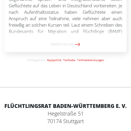
Geflüchtete auf das Leben in Deutschland vorbereiten. Je
nach Aufenthaltsstatus haben Geflüchtete einen
Anspruch auf eine Teilnahme, viele nehmen aber auch
freiwillig an solchen Kursen teil. Laut einem Schreiben des
Bundesamts für Migration und Flüchtlinge (BAMF)
werden Anträge von Personen, die den Integrationskurs
freiwillig machen wollen und finanzielle Unterstützung
weiter lesen
beantragen, […]
Schlagwörter:
Asylpolitik
,
Teilhabe
,
Teilhabeleistungen
FLÜCHTLINGSRAT BADEN-WÜRTTEMBERG E. V.
Hegelstraße 51
70174 Stuttgart