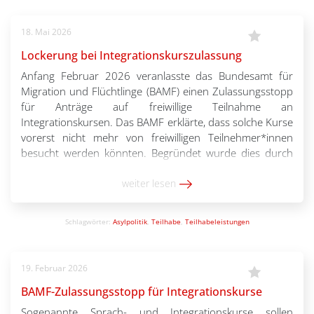
18. Mai 2026
Lockerung bei Integrationskurszulassung
Anfang Februar 2026 veranlasste das Bundesamt für
Migration und Flüchtlinge (BAMF) einen Zulassungsstopp
für Anträge auf freiwillige Teilnahme an
Integrationskursen. Das BAMF erklärte, dass solche Kurse
vorerst nicht mehr von freiwilligen Teilnehmer*innen
besucht werden könnten. Begründet wurde dies durch
finanzielle Herausforderungen der Vorjahre und mit stark
gestiegenen Kosten von Integrationskursen. Der Blick in
weiter lesen
den Haushalt […]
Schlagwörter:
Asylpolitik
,
Teilhabe
,
Teilhabeleistungen
19. Februar 2026
BAMF-Zulassungsstopp für Integrationskurse
Sogenannte Sprach- und Integrationskurse sollen