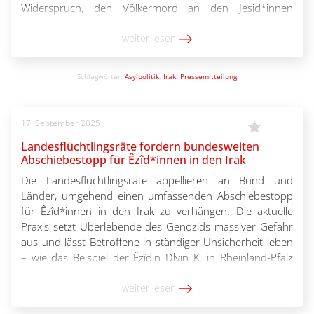
Widerspruch, den Völkermord an den Jesid*innen
anzuerkennen und zugleich Überlebende des Genozids
sowie Angehörige der verfolgten Gemeinschaft mit […]
weiter lesen
Schlagwörter:
Asylpolitik
,
Irak
,
Pressemitteilung
17. September 2025
Landesflüchtlingsräte fordern bundesweiten
Abschiebestopp für Êzîd*innen in den Irak
Die Landesflüchtlingsräte appellieren an Bund und
Länder, umgehend einen umfassenden Abschiebestopp
für Êzîd*innen in den Irak zu verhängen. Die aktuelle
Praxis setzt Überlebende des Genozids massiver Gefahr
aus und lässt Betroffene in ständiger Unsicherheit leben
– wie das Beispiel der Êzîdin Dlvin K. in Rheinland-Pfalz
zeigt. Am 9. September 2025 konnte die geplante
Abschiebung der […]
weiter lesen