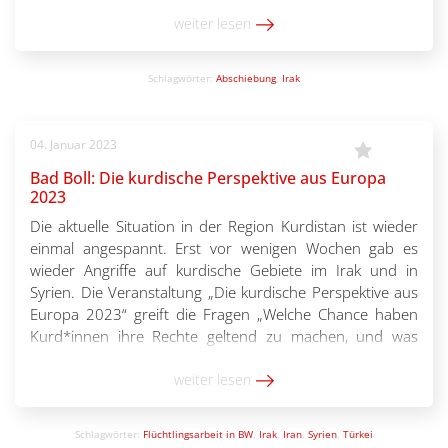
2007 und 2018 waren Abschiebungen nur von
Gefährdern und Straftätern möglich. Doch nun steigt […]
weiter lesen
Schlagwörter:
Abschiebung
,
Irak
04. Januar 2023
Bad Boll: Die kurdische Perspektive aus Europa
2023
Die aktuelle Situation in der Region Kurdistan ist wieder
einmal angespannt. Erst vor wenigen Wochen gab es
wieder Angriffe auf kurdische Gebiete im Irak und in
Syrien. Die Veranstaltung „Die kurdische Perspektive aus
Europa 2023“ greift die Fragen „Welche Chance haben
Kurd*innen ihre Rechte geltend zu machen, und was
setzen sie der Gefahr, zum Spielball […]
weiter lesen
Schlagwörter:
Flüchtlingsarbeit in BW
,
Irak
,
Iran
,
Syrien
,
Türkei