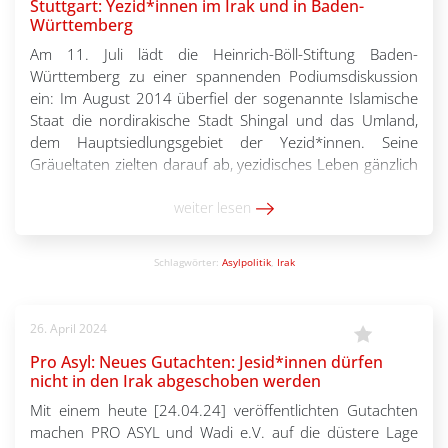
Stuttgart: Yezid*innen im Irak und in Baden-
Württemberg
Am 11. Juli lädt die Heinrich-Böll-Stiftung Baden-
Württemberg zu einer spannenden Podiumsdiskussion
ein: Im August 2014 überfiel der sogenannte Islamische
Staat die nordirakische Stadt Shingal und das Umland,
dem Hauptsiedlungsgebiet der Yezid*innen. Seine
Gräueltaten zielten darauf ab, yezidisches Leben gänzlich
auszulöschen. Es folgten Massenmord, Versklavung,
systematische Vergewaltigung von Frauen und Mädchen
weiter lesen
und die Flucht hunderttausender Menschen. […]
Schlagwörter:
Asylpolitik
,
Irak
26. April 2024
Pro Asyl: Neues Gutachten: Jesid*innen dürfen
nicht in den Irak abgeschoben werden
Mit einem heute [24.04.24] veröffentlichten Gutachten
machen PRO ASYL und Wadi e.V. auf die düstere Lage