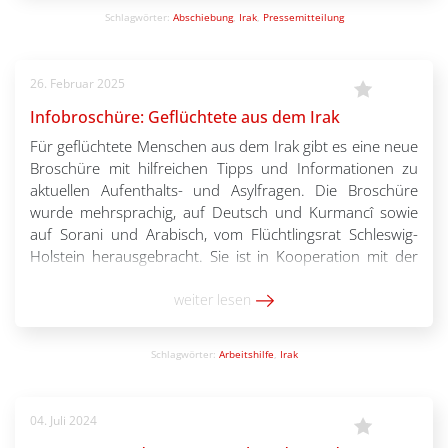
Schlagwörter:
Abschiebung
,
Irak
,
Pressemitteilung
26. Februar 2025
Infobroschüre: Geflüchtete aus dem Irak
Für geflüchtete Menschen aus dem Irak gibt es eine neue
Broschüre mit hilfreichen Tipps und Informationen zu
aktuellen Aufenthalts- und Asylfragen. Die Broschüre
wurde mehrsprachig, auf Deutsch und Kurmancî sowie
auf Sorani und Arabisch, vom Flüchtlingsrat Schleswig-
Holstein herausgebracht. Sie ist in Kooperation mit der
Diakonie Schleswig-Holstein und der Landesbeauftragten
für Flüchtlings-, Asyl-, und Zuwanderungsfragen
weiter lesen
entstanden.
Schlagwörter:
Arbeitshilfe
,
Irak
04. Juli 2024