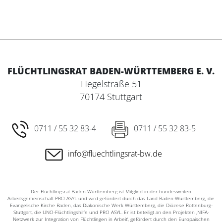
FLÜCHTLINGSRAT BADEN-WÜRTTEMBERG E. V.
Hegelstraße 51
70174 Stuttgart
0711 / 55 32 83-4
0711 / 55 32 83-5
info@fluechtlingsrat-bw.de
Der Flüchtlingsrat Baden-Württemberg ist Mitglied in der bundesweiten
Arbeitsgemeinschaft PRO ASYL und wird gefördert durch das Land Baden-Württemberg, die
Evangelische Kirche Baden, das Diakonische Werk Württemberg, die Diözese Rottenburg-
Stuttgart, die UNO-Flüchtlingshilfe und PRO ASYL. Er ist beteiligt an den Projekten ‚NIFA-
Netzwerk zur Integration von Flüchtlingen in Arbeit‘, gefördert durch den Europäischen