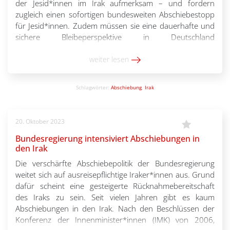
der Jesid*innen im Irak aufmerksam – und fordern
zugleich einen sofortigen bundesweiten Abschiebestopp
für Jesid*innen. Zudem müssen sie eine dauerhafte und
sichere Bleibeperspektive in Deutschland
bekommen.Obwohl der Deutsche Bundestag Anfang
2023 die Verfolgung der Jesid*innen als Völkermord
weiter lesen
anerkannt hat […]
Schlagwörter:
Abschiebung
,
Irak
20. Oktober 2023
Bundesregierung intensiviert Abschiebungen in
den Irak
Die verschärfte Abschiebepolitik der Bundesregierung
weitet sich auf ausreisepflichtige Iraker*innen aus. Grund
dafür scheint eine gesteigerte Rücknahmebereitschaft
des Iraks zu sein. Seit vielen Jahren gibt es kaum
Abschiebungen in den Irak. Nach den Beschlüssen der
Konferenz der Innenminister*innen (IMK) von 2006,