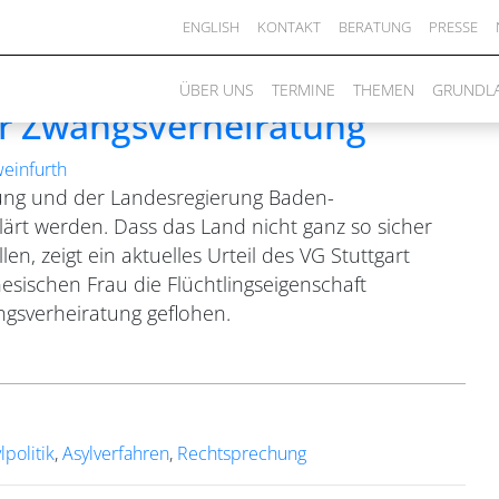
ENGLISH
KONTAKT
BERATUNG
PRESSE
anerkennung für Frau aus
ÜBER UNS
TERMINE
THEMEN
GRUNDL
r Zwangsverheiratung
weinfurth
rung und der Landesregierung Baden-
ärt werden. Dass das Land nicht ganz so sicher
llen, zeigt ein aktuelles Urteil des VG Stuttgart
esischen Frau die Flüchtlingseigenschaft
gsverheiratung geflohen.
lpolitik
,
Asylverfahren
,
Rechtsprechung