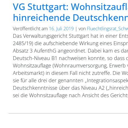
VG Stuttgart: Wohnsitzauf
hinreichende Deutschkenn
Veröffentlicht am
16. Juli 2019
|
von
Fluechtlingsrat_Sch
Das Verwaltungsgericht Stuttgart hat in einer En
2485/19) die aufschiebende Wirkung eines Einsp
Absatz 3 AufenthG angeordnet. Dabei kam es dara
Deutsch-Niveau B1 nachweisen konnte, so dass d
Wohnsitzauflage (Wohnraumversorgung, Erwerb v
Arbeitsmarkt) in diesem Fall nicht zutreffe. Die 
sie für alle drei der genannten „Integrationsaspe
Deutschkenntnisse über das Niveau A2 („hinreic
sei die Wohnsitzauflage nach Ansicht des Gerichts