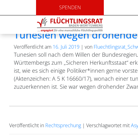
Monat:
Juli 2019
SPENDEN
VG Stuttgart: Flüchtlings
Tunesien wegen drohende
Veröffentlicht am
16. Juli 2019
|
von
Fluechtlingsrat_Sch
Tunesien soll nach dem Willen der Bundesregie
Württembergs zum „Sicheren Herkunftsstaat“ erkl
ist, wie es sich einige Politiker*innen gerne vorste
(Aktenzeichen: A 5 K 16660/17), wonach einer tun
zuzuerkennen ist. Sie war wegen drohender Zwan
Veröffentlicht in
Rechtsprechung
|
Verschlagwortet mit
Asy