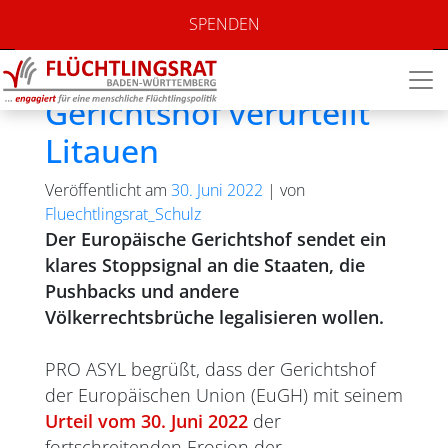
Monat:
Juni 2022
SPENDEN
Pro Asyl: Europäischer
Gerichtshof verurteilt
Litauen
Veröffentlicht am
30. Juni 2022
|
von
Fluechtlingsrat_Schulz
Der Europäische Gerichtshof sendet ein
klares Stoppsignal an die Staaten, die
Pushbacks und andere
Völkerrechtsbrüche legalisieren wollen.
PRO ASYL begrüßt, dass der Gerichtshof
der Europäischen Union (EuGH) mit seinem
Urteil vom 30. Juni 2022
der
fortschreitenden Erosion der