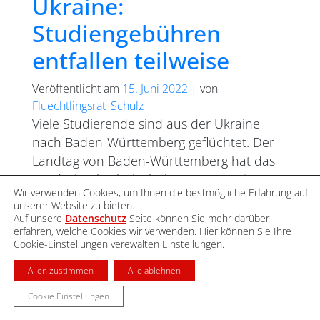
Ukraine:
Studiengebühren
entfallen teilweise
Veröffentlicht am
15. Juni 2022
|
von
Fluechtlingsrat_Schulz
Viele Studierende sind aus der Ukraine
nach Baden-Württemberg geflüchtet. Der
Landtag von Baden-Württemberg hat das
Landeshochschulgebührengesetz mit
Wir verwenden Cookies, um Ihnen die bestmögliche Erfahrung auf
Wirkung zum 24. Februar 2022 geändert:
unserer Website zu bieten.
Studierende ukrainischer
Auf unsere
Datenschutz
Seite können Sie mehr darüber
erfahren, welche Cookies wir verwenden. Hier können Sie Ihre
Staatsangehörigkeit sowie Angehörige aus
Cookie-Einstellungen verewalten
Einstellungen
.
Drittstaaten, die jeweils einen
Aufenthaltstitel nach § 24 AufenthG haben,
Allen zustimmen
Alle ablehnen
sind für ein grundständiges oder Bachelor-
Cookie Einstellungen
oder Masterstudium an einer staatlichen