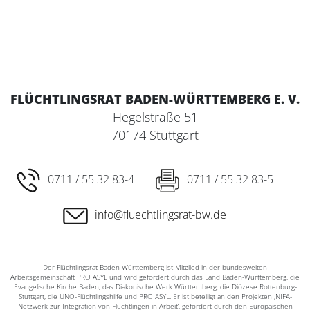
FLÜCHTLINGSRAT BADEN-WÜRTTEMBERG E. V.
Hegelstraße 51
70174 Stuttgart
0711 / 55 32 83-4
0711 / 55 32 83-5
info@fluechtlingsrat-bw.de
Der Flüchtlingsrat Baden-Württemberg ist Mitglied in der bundesweiten
Arbeitsgemeinschaft PRO ASYL und wird gefördert durch das Land Baden-Württemberg, die
Evangelische Kirche Baden, das Diakonische Werk Württemberg, die Diözese Rottenburg-
Stuttgart, die UNO-Flüchtlingshilfe und PRO ASYL. Er ist beteiligt an den Projekten ‚NIFA-
Netzwerk zur Integration von Flüchtlingen in Arbeit‘, gefördert durch den Europäischen