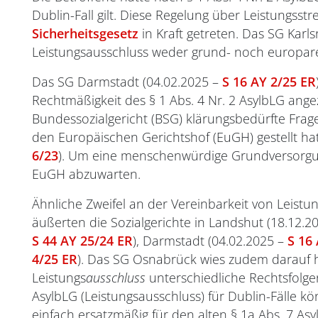
Dublin-Fall gilt. Diese Regelung über Leistungss
Sicherheitsgesetz
in Kraft getreten. Das SG Karls
Leistungsausschluss weder grund- noch europare
Das SG Darmstadt (04.02.2025 –
S 16 AY 2/25 ER
Rechtmäßigkeit des § 1 Abs. 4 Nr. 2 AsylbLG angezw
Bundessozialgericht (BSG) klärungsbedürfte Frag
den Europäischen Gerichtshof (EuGH) gestellt hat
6/23
). Um eine menschenwürdige Grundversorgung
EuGH abzuwarten.
Ähnliche Zweifel an der Vereinbarkeit von Leis
äußerten die Sozialgerichte in Landshut (18.12.2
S 44 AY 25/24 ER
), Darmstadt (04.02.2025 –
S 16
4/25 ER
). Das SG Osnabrück wies zudem darauf h
Leistungs
ausschluss
unterschiedliche Rechtsfolgen
AsylbLG (Leistungsausschluss) für Dublin-Fälle 
einfach ersatzmäßig für den alten § 1a Abs. 7 A