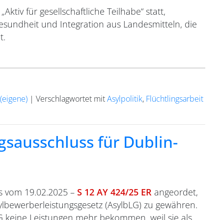
ktiv für gesellschaftliche Teilhabe“ statt,
Gesundheit und Integration aus Landesmitteln, die
t.
(eigene)
|
Verschlagwortet mit
Asylpolitik
,
Flüchtlingsarbeit
gsausschluss für Dublin-
ss vom 19.02.2025 –
S 12 AY 424/25 ER
angeordet,
ylbewerberleistungsgesetz (AsylbLG) zu gewähren.
LG keine Leistungen mehr bekommen, weil sie als