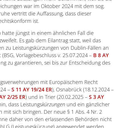
treichungen war im Oktober 2024 mit dem sog.
ruhe vertritt die Auffassung, dass dieser
chtskonform ist.
) hatte jüngst in einem ähnlichen Fall die
eifelt. Es gab dem Eilantrag statt, weil das
en zu Leistungskürzungen von Dublin-Fällen an
 (BSG, Vorlagebeschluss v. 25.07.2024 –
B 8 AY
 zu garantieren, sei bis zur Entscheidung des
tungsverwehrungen mit Europäischem Recht
024 –
S 11 AY 19/24 ER
), Osnabrück (18.12.2024 –
 AY 2/25 ER
) und in Trier (20.02.2025 –
S 3 AY
in, dass Leistungs
kürzungen
und ein gänzlicher
 mit sich bringen. Der neue § 1 Abs. 4 Nr. 2
könne daher von den erlassenden Behörden nicht
sylbLG (Leistungskürzung) angewendet werden.