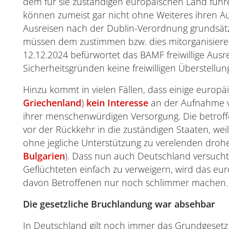
dem für sie zuständigen europäischen Land führ
können zumeist gar nicht ohne Weiteres ihren Auf
Ausreisen nach der Dublin-Verordnung grundsätz
müssen dem zustimmen bzw. dies mitorganisiere
12.12.2024 befürwortet das BAMF freiwillige Ausr
Sicherheitsgründen keine freiwilligen Überstellu
Hinzu kommt in vielen Fällen, dass einige europä
Griechenland
)
kein Interesse
an der Aufnahme v
ihrer menschenwürdigen Versorgung. Die betrof
vor der Rückkehr in die zuständigen Staaten, weil
ohne jegliche Unterstützung zu verelenden drohen
Bulgarien
). Dass nun auch Deutschland versuch
Geflüchteten einfach zu verweigern, wird das eur
davon Betroffenen nur noch schlimmer machen.
Die gesetzliche Bruchlandung war absehbar
In Deutschland gilt noch immer das Grundgeset