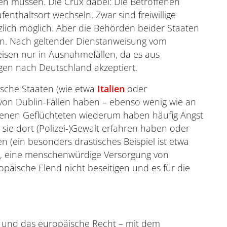
en müssen. Die Crux dabei: Die Betroffenen
enthaltsort wechseln. Zwar sind freiwillige
lich möglich. Aber die Behörden beider Staaten
n. Nach geltender Dienstanweisung vom
eisen nur in Ausnahmefällen, da es aus
ngen nach Deutschland akzeptiert.
ische Staaten (wie etwa
Italien
oder
on Dublin-Fällen haben – ebenso wenig wie an
fenen Geflüchteten wiederum haben häufig Angst
 sie dort (Polizei-)Gewalt erfahren haben oder
 (ein besonders drastisches Beispiel ist etwa
t, eine menschenwürdige Versorgung von
opäische Elend nicht beseitigen und es für die
z und das europäische Recht – mit dem