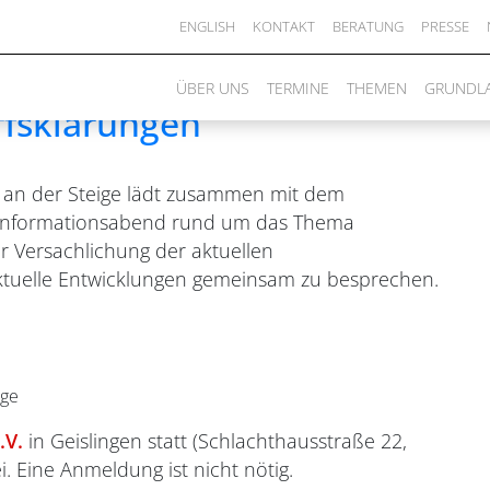
ENGLISH
KONTAKT
BERATUNG
PRESSE
 Informationsabend
ÜBER UNS
TERMINE
THEMEN
GRUNDL
ffsklärungen
n an der Steige lädt zusammen mit dem
m Informationsabend rund um das Thema
ner Versachlichung der aktuellen
aktuelle Entwicklungen gemeinsam zu besprechen.
nge
.V.
in Geislingen statt (Schlachthausstraße 22,
ei. Eine Anmeldung ist nicht nötig.