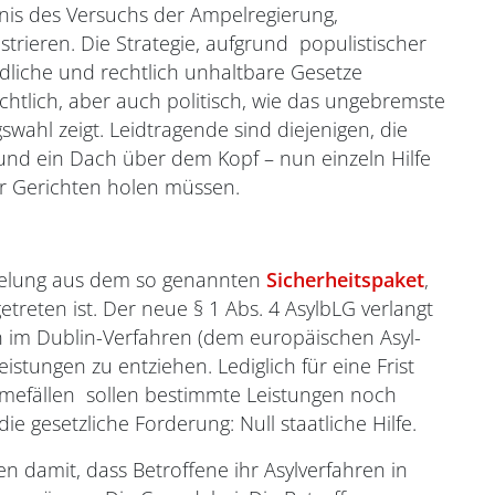
bnis des Versuchs der Ampelregierung,
rieren. Die Strategie, aufgrund populistischer
iche und rechtlich unhaltbare Gesetze
echtlich, aber auch politisch, wie das ungebremste
ahl zeigt. Leidtragende sind diejenigen, die
 und ein Dach über dem Kopf – nun einzeln Hilfe
vor Gerichten holen müssen.
egelung aus dem so genannten
Sicherheitspaket
,
treten ist. Der neue § 1 Abs. 4 AsylbLG verlangt
 im Dublin-Verfahren (dem europäischen Asyl-
istungen zu entziehen. Lediglich für eine Frist
mefällen sollen bestimmte Leistungen noch
e gesetzliche Forderung: Null staatliche Hilfe.
n damit, dass Betroffene ihr Asylverfahren in