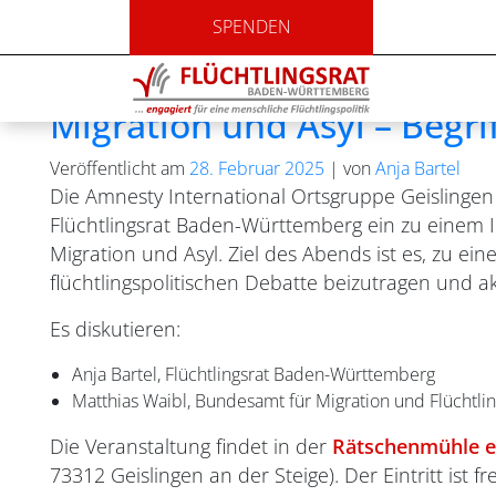
Monat:
Februar 2025
SPENDEN
Geislingen an der Steige:
Migration und Asyl – Begri
Veröffentlicht am
28. Februar 2025
|
von
Anja Bartel
Die Amnesty International Ortsgruppe Geislinge
Flüchtlingsrat Baden-Württemberg ein zu eine
Migration und Asyl. Ziel des Abends ist es, zu ei
flüchtlingspolitischen Debatte beizutragen und 
Es diskutieren:
Anja Bartel, Flüchtlingsrat Baden-Württemberg
Matthias Waibl, Bundesamt für Migration und Flüchtli
Die Veranstaltung findet in der
Rätschenmühle e
73312 Geislingen an der Steige). Der Eintritt ist fr