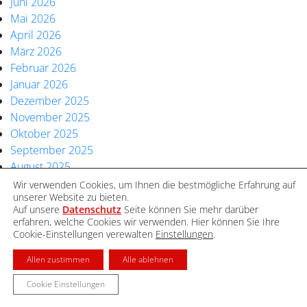
Juni 2026
Mai 2026
April 2026
März 2026
Februar 2026
Januar 2026
Dezember 2025
November 2025
Oktober 2025
September 2025
August 2025
Juli 2025
Wir verwenden Cookies, um Ihnen die bestmögliche Erfahrung auf
unserer Website zu bieten.
Juni 2025
Auf unsere
Datenschutz
Seite können Sie mehr darüber
Mai 2025
erfahren, welche Cookies wir verwenden. Hier können Sie Ihre
April 2025
Cookie-Einstellungen verewalten
Einstellungen
.
März 2025
Allen zustimmen
Alle ablehnen
Februar 2025
Januar 2025
Cookie Einstellungen
Dezember 2024