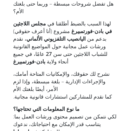
هل تفضل شروحات مبسطة – وربما حتى بلغتك
الأم؟
لهذا السبب بالضبط أطلقنا في
مجلس اللاجئين
في بادن-فورتمبيرغ
مشروع (أنا أعرف حقوقي)
بدعم من
اليانصيب التلفزيوني الألماني
، نقدم
ورشات عمل مجانية حول المواضيع القانونية
عامًا، في جميع
27
للشباب اللاجئين حتى سن
أنحاء ولاية
بادن-فورتمبيرغ
نشرح لك حقوقك، والإمكانيات المتاحة أمامك،
والإجراءات الإدارية – بلغة مبسطة، وإذا لزم
الأمر، أيضًا بلغتك الأم
.كما نقدم للمشاركين استشارات قانونية مجانية
ما نوع المعلومات التي تحتاجها؟
:لكي نتمكن من تصميم محتوى ورشات العمل بما
يتناسب قدر الإمكان مع احتياجاتك، ندعوك