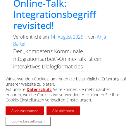
Online-Talk:
Integrationsbegriff
revisited!
Veröffentlicht am
14. August 2025
|
von
Anja
Bartel
Der „Kompetenz Kommunale
Integrationsarbeit“-Online-Talk ist ein
interaktives Dialogformat des
Forschungsinstituts Gesellschaftlicher
Wir verwenden Cookies, um Ihnen die bestmögliche Erfahrung auf
Zusammenhalt (FGZ). Unter dem Motto
unserer Website zu bieten.
„Wissenschaft trifft Praxis“ kommen hier in
Auf unsere
Datenschutz
Seite können Sie mehr darüber
erfahren, welche Cookies wir verwenden. Hier können Sie Ihre
regelmäßigen Abständen Expert*innen aus
Cookie-Einstellungen verewalten
Einstellungen
.
Wissenschaft und kommunaler
Allen zustimmen
Alle ablehnen
Integrationsarbeit ins Gespräch, um
aktuelle Studien und Forschungsergebnisse
Cookie Einstellungen
zu Themen wie Integration und Demokratie