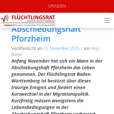
Autor:
Anja Bartel
SPENDEN
Nach Suizid in
Abschiebungshaft
Pforzheim
Veröffentlicht am
15. Dezember 2025
|
von
Anja
Bartel
Anfang November hat sich ein Mann in der
Abschiebungshaft Pforzheim das Leben
genommen. Der Flüchtlingsrat Baden-
Württemberg ist bestürzt über dieses
traurige Ereignis und fordert einen
Kurswechsel in der Migrationspolitik.
Kurzfristig müssen wenigstens die
Lebensbedingungen in der
Abschiebungshaft Pforzheim verbessert