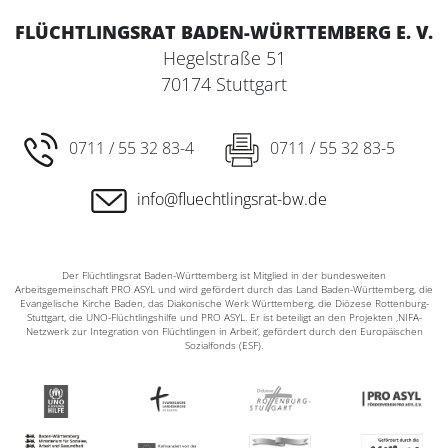
FLÜCHTLINGSRAT BADEN-WÜRTTEMBERG E. V.
Hegelstraße 51
70174 Stuttgart
0711 / 55 32 83-4
0711 / 55 32 83-5
info@fluechtlingsrat-bw.de
Der Flüchtlingsrat Baden-Württemberg ist Mitglied in der bundesweiten
Arbeitsgemeinschaft PRO ASYL und wird gefördert durch das Land Baden-Württemberg, die
Evangelische Kirche Baden, das Diakonische Werk Württemberg, die Diözese Rottenburg-
Stuttgart, die UNO-Flüchtlingshilfe und PRO ASYL. Er ist beteiligt an den Projekten ‚NIFA-
Netzwerk zur Integration von Flüchtlingen in Arbeit‘, gefördert durch den Europäischen
Sozialfonds (ESF).