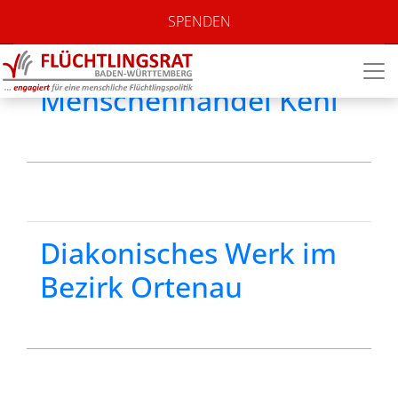
Standort:
Kehl
SPENDEN
FreiJa – Aktiv gegen
Menschenhandel Kehl
Diakonisches Werk im
Bezirk Ortenau