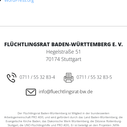
WordPress.org
FLÜCHTLINGSRAT BADEN-WÜRTTEMBERG E. V.
Hegelstraße 51
70174 Stuttgart
0711 / 55 32 83-4
0711 / 55 32 83-5
info@fluechtlingsrat-bw.de
Der Flüchtlingsrat Baden-Württemberg ist Mitglied in der bundesweiten
Arbeitsgemeinschaft PRO ASYL und wird gefördert durch das Land Baden-Württemberg, die
Evangelische Kirche Baden, das Diakonische Werk Württemberg, die Diözese Rottenburg-
Stuttgart, die UNO-Flüchtlingshilfe und PRO ASYL. Er ist beteiligt an den Projekten ‚NIFA-