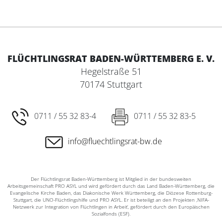
FLÜCHTLINGSRAT BADEN-WÜRTTEMBERG E. V.
Hegelstraße 51
70174 Stuttgart
0711 / 55 32 83-4
0711 / 55 32 83-5
info@fluechtlingsrat-bw.de
Der Flüchtlingsrat Baden-Württemberg ist Mitglied in der bundesweiten
Arbeitsgemeinschaft PRO ASYL und wird gefördert durch das Land Baden-Württemberg, die
Evangelische Kirche Baden, das Diakonische Werk Württemberg, die Diözese Rottenburg-
Stuttgart, die UNO-Flüchtlingshilfe und PRO ASYL. Er ist beteiligt an den Projekten ‚NIFA-
Netzwerk zur Integration von Flüchtlingen in Arbeit‘, gefördert durch den Europäischen
Sozialfonds (ESF).