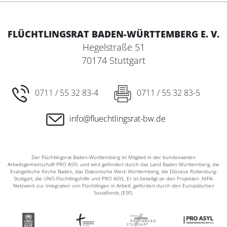
FLÜCHTLINGSRAT BADEN-WÜRTTEMBERG E. V.
Hegelstraße 51
70174 Stuttgart
0711 / 55 32 83-4
0711 / 55 32 83-5
info@fluechtlingsrat-bw.de
Der Flüchtlingsrat Baden-Württemberg ist Mitglied in der bundesweiten
Arbeitsgemeinschaft PRO ASYL und wird gefördert durch das Land Baden-Württemberg, die
Evangelische Kirche Baden, das Diakonische Werk Württemberg, die Diözese Rottenburg-
Stuttgart, die UNO-Flüchtlingshilfe und PRO ASYL. Er ist beteiligt an den Projekten ‚NIFA-
Netzwerk zur Integration von Flüchtlingen in Arbeit‘, gefördert durch den Europäischen
Sozialfonds (ESF).