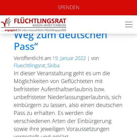
Monat:
Januar 2022
SPENDEN
Online-Seminar „Der
Weg zum deutschen
Pass“
Veröffentlicht am
19. Januar 2022
|
von
Fluechtlingsrat_Skiba
In dieser Veranstaltung geht es um die
Möglichkeiten von Geflüchteten mit
befristeter Aufenthaltserlaubnis bzw.
unbefristeter Niederlassungserlaubnis, sich
einbürgern zu lassen, also einen deutschen
Pass zu erhalten. Es werden die
verschiedenen Arten der Einbürgerung
sowie ihre jeweiligen Voraussetzungen
vorgestellt und erklärt.