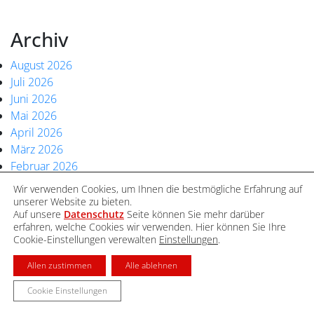
Archiv
August 2026
Juli 2026
Juni 2026
Mai 2026
April 2026
März 2026
Februar 2026
Januar 2026
Wir verwenden Cookies, um Ihnen die bestmögliche Erfahrung auf
Dezember 2025
unserer Website zu bieten.
Auf unsere
Datenschutz
Seite können Sie mehr darüber
November 2025
erfahren, welche Cookies wir verwenden. Hier können Sie Ihre
Oktober 2025
Cookie-Einstellungen verewalten
Einstellungen
.
September 2025
August 2025
Allen zustimmen
Alle ablehnen
Juli 2025
Cookie Einstellungen
Juni 2025