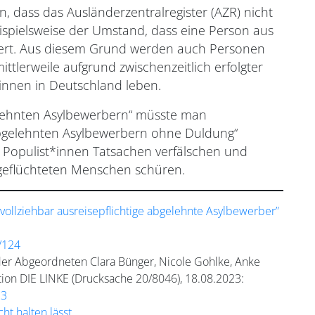
 dass das Ausländerzentralregister (AZR) nicht
eispielsweise der Umstand, dass eine Person aus
hert. Aus diesem Grund werden auch Personen
ttlerweile aufgrund zwischenzeitlich erfolgter
*innen in Deutschland leben.
bgelehnten Asylbewerbern“ müsste man
 abgelehnten Asylbewerbern ohne Duldung“
s Populist*innen Tatsachen verfälschen und
geflüchteten Menschen schüren.
 vollziehbar ausreisepflichtige abgelehnte Asylbewerber”
/124
der Abgeordneten Clara Bünger, Nicole Gohlke, Anke
ion DIE LINKE (Drucksache 20/8046), 18.08.2023:
23
ht halten lässt