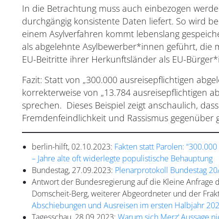
In die Betrachtung muss auch einbezogen werden,
durchgängig konsistente Daten liefert. So wird b
einem Asylverfahren kommt lebenslang gespeic
als abgelehnte Asylbewerber*innen geführt, die mi
EU-Beitritte ihrer Herkunftsländer als EU-Bürger
Fazit: Statt von „300.000 ausreisepflichtigen a
korrekterweise von „13.784 ausreisepflichtigen
sprechen. Dieses Beispiel zeigt anschaulich, das
Fremdenfeindlichkeit und Rassismus gegenüber 
berlin-hilft, 02.10.2023:
Fakten statt Parolen: “300.000
– Jahre alte oft widerlegte populistische Behauptung
Bundestag, 27.09.2023:
Plenarprotokoll Bundestag 20
Antwort der Bundesregierung auf die Kleine Anfrage 
Domscheit-Berg, weiterer Abgeordneter und der Frakt
Abschiebungen und Ausreisen im ersten Halbjahr 20
Tagesschau, 28.09.2023:
Warum sich Merz‘ Aussage nic