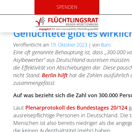
Monat:
Oktober 2023
SPENDEN
Gegen den Populismus: Wie
Geflüchtete gibt es wirklic
Veröffentlicht am
19. Oktober 2023
|
von
Büro
Eine oft genannte Behauptung ist, dass „300.000 vol
Asylbewerber“ aus Deutschland ausreisen müssten. D
die Effektivität von Abschiebungen dar. Diese paus
nicht Stand.
Berlin hilft
hat die Zahlen ausführlich a
zusammengefasst.
Auf was bezieht sich die Zahl von 300.000 Per
Laut
Plenarprotokoll des Bundestages 20/124
g
ausreisepflichtige Personen in Deutschland. Die t
Menschen ist also bereits niedriger als die ange
die keinen Aufenthaltstitel (mehr) haben.