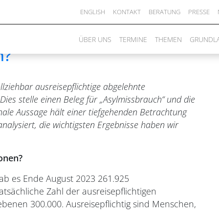
ENGLISH
KONTAKT
BERATUNG
PRESSE
 viele ausreisepflichtige
ÜBER UNS
TERMINE
THEMEN
GRUNDL
h?
lziehbar ausreisepflichtige abgelehnte
ies stelle einen Beleg für „Asylmissbrauch“ und die
chale Aussage hält einer tiefgehenden Betrachtung
nalysiert, die wichtigsten Ergebnisse haben wir
sonen?
ab es Ende August 2023 261.925
atsächliche Zahl der ausreisepflichtigen
gebenen 300.000. Ausreisepflichtig sind Menschen,